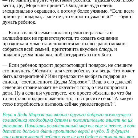
вести, Дед Мороз не придет”. Ожидание чуда очень
эмоционально окрашено, а потому более уязвимо. “Если всем
принесут подарки, а мне нет, то я просто ужасный!” — будет
думать ребенок.
— Если в вашей семье согласно религии рассказы о
волшебниках не приветствуются, то создать ожидание
праздника и момента исполнения мечты все равно можно:
собраться всей семьей, приготовить вкусные блюда, и
подарив детям подарки, поблагодарить за них Бога.
— Если ребенок просит дорогостоящий подарок, не спешите
его покупать. Обсудите, для чего ребенку эта вещь. Что может
быть альтернативой? Или предложите выбрать подарок из
списка, “составленного Дедом Морозом”. Ведь в его далекой
северной стране может не оказаться того, о чем попросили
дети. Ну а если вы чувствуете, что просто обязаны во что бы
то ни стало подарить именно это, то спросите себя: “А какую
свою
потребность я пытаюсь сейчас удовлетворить?”.
Вера в Деда Мороза или любого другого доброго всемогущего
волшебника необходима детям и положительно
влияет на их
развитие. Показать реалистичный мир вы еще успеете, а вот
детство должно быть пропитано верой в чудо. В будущем
ваш повзрослевший ребенок еще не раз будет вспоминать эти