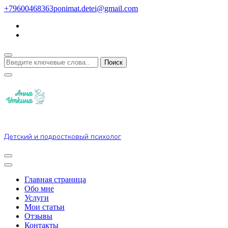
Перейти
+79600468363
ponimat.detei@gmail.com
к
содержимому
Ищите
что-
то?
Детский и подростковый психолог
Главная страница
Обо мне
Услуги
Мои статьи
Отзывы
Контакты