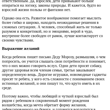
ответственным. Да, взрослея, дети привыкают больше
опираться на логику, законы природы. И кажется, будто во
взрослой жизни пользы от фантазии нет.
Однако она есть. Развитое воображение помогает мыслить
более гибко и широко, находить неожиданные решения в
сложных ситуациях. А человек, способный жить не только
разумом и конкретикой, но и эмоциями, верой в чудо,
внутренне более свободен от рамок, лучше контактирует со
своими чувствами.
Выражение желаний
Когда ребенок пишет письмо Деду Морозу, размышляя, о чем
попросить, он учится слышать свои потребности и понимает,
что о них можно говорить вслух. Одни дети просят собаку,
другие здоровья всем членам семьи, третьи заказывают
определенную вещь. Дорогие игрушки, новомодные гаджеты
просят те ребята, у кого есть сложности с пониманием своих
истинных желаний, и они пишут то, что круто иметь в их
среде.
Поэтому важно, чтобы любящий и чуткий взрослый был
рядом с ребенком в сокровенный момент рождения
волшебства, когда мечта обретает форму желания,
зафиксированного на бумаге, и готовится воплотится в