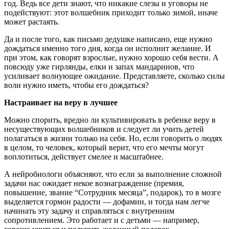
год. Ведь все дети знают, что никакие слезы и уговоры не
подействуют: этот волшебник приходит только зимой, иначе
может растаять.
Да и после того, как письмо дедушке написано, еще нужно
дождаться именно того дня, когда он исполнит желание. И
при этом, как говорят взрослые, нужно хорошо себя вести. А
повсюду уже гирлянды, елки и запах мандаринов, что
усиливает волнующее ожидание. Представляете, сколько силы
воли нужно иметь, чтобы его дождаться?
Настраивает на веру в лучшее
Можно спорить, вредно ли культивировать в ребенке веру в
несуществующих волшебников и следует ли учить детей
полагаться в жизни только на себя. Но, если говорить о людях
в целом, то человек, который верит, что его мечты могут
воплотиться, действует смелее и масштабнее.
А нейробиологи объясняют, что если за выполнение сложной
задачи нас ожидает некое вознаграждение (премия,
повышение, звание “Сотрудник месяца”, подарок), то в мозге
выделяется гормон радости — дофамин, и тогда нам легче
начинать эту задачу и справляться с внутренним
сопротивлением. Это работает и с детьми — например,