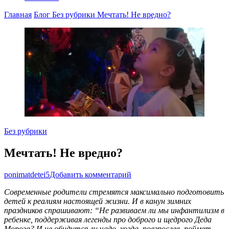
Главная
Блог
Без рубрики
Мечтать! Не вредно?
Без рубрики
Мечтать! Не вредно?
к
ponimatdetei5
Добавить комментарий
записи
Современные родители стремятся максимально подготовить
Мечтать!
детей к реалиям настоящей жизни. И в канун зимних
Не
праздников спрашивают: “Не развиваем ли мы инфантилизм в
вредно?
ребенке, поддерживая легенды про доброго и щедрого Деда
Мороза? И не обидится ли чадо, когда, повзрослев, поймет,