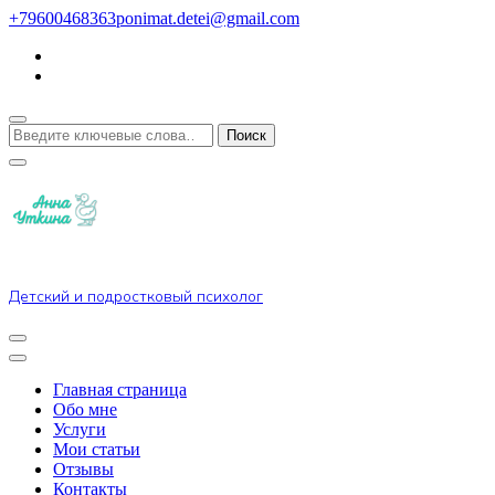
Перейти
+79600468363
ponimat.detei@gmail.com
к
содержимому
Ищите
что-
то?
Детский и подростковый психолог
Главная страница
Обо мне
Услуги
Мои статьи
Отзывы
Контакты